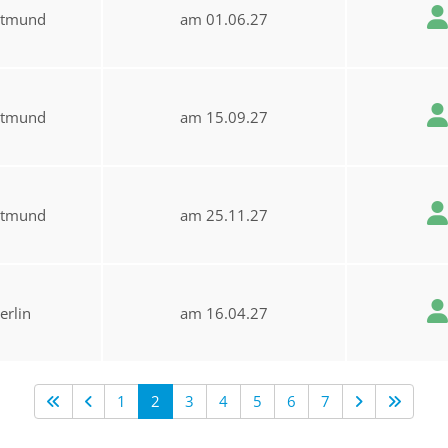
rtmund
am 01.06.27
rtmund
am 15.09.27
rtmund
am 25.11.27
erlin
am 16.04.27
1
2
3
4
5
6
7